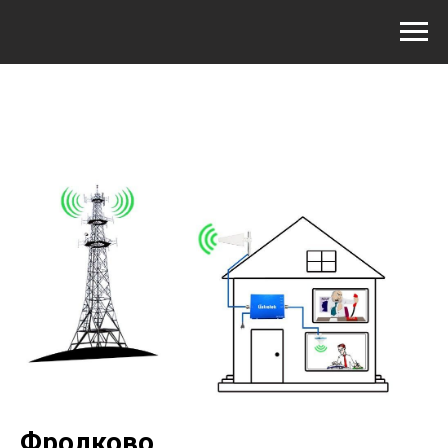
Фролково