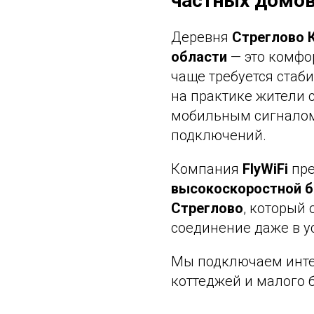
частных домов
Деревня
Стреглово 
области
— это комфор
чаще требуется стаб
на практике жители 
мобильным сигналом
подключений.
Компания
FlyWiFi
пре
высокоскоростной б
Стреглово
, который
соединение даже в у
Мы подключаем интер
коттеджей и малого 