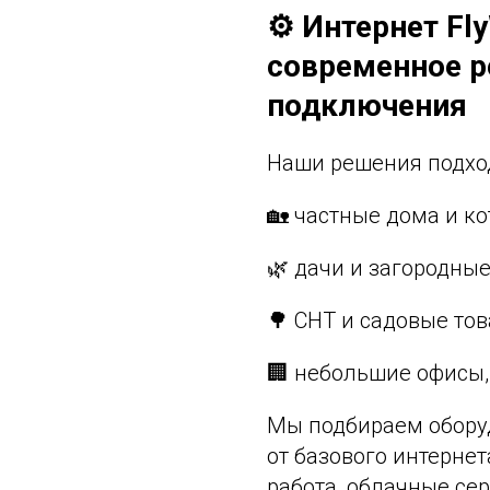
⚙️ Интернет Fl
современное р
подключения
Наши решения подход
🏡 частные дома и к
🌿 дачи и загородны
🌳 СНТ и садовые то
🏢 небольшие офисы,
Мы подбираем обору
от базового интернет
работа, облачные сер