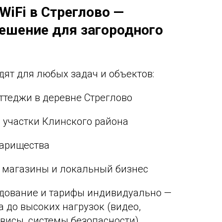
yWiFi в Стреглово —
ешение для загородного
ят для любых задач и объектов:
оттеджи в деревне Стреглово
е участки Клинского района
варищества
 магазины и локальный бизнес
дование и тарифы индивидуально —
а до высоких нагрузок (видео,
висы, системы безопасности).