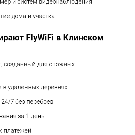
амер и систем видеонаблюдения
тие дома и участка
ирают FlyWiFi в Клинском
ет, созданный для сложных
 в удалённых деревнях
 24/7 без перебоев
вания за 1 день
ых платежей