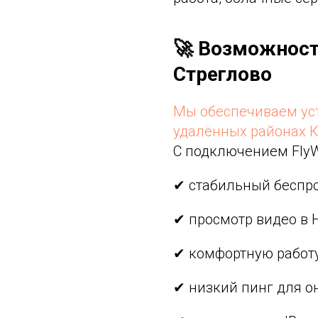
🚀 Возможности
Стреглово
Мы обеспечиваем ус
удалённых районах К
С подключением FlyWi
✔ стабильный беспро
✔ просмотр видео в 
✔ комфортную работу
✔ низкий пинг для о