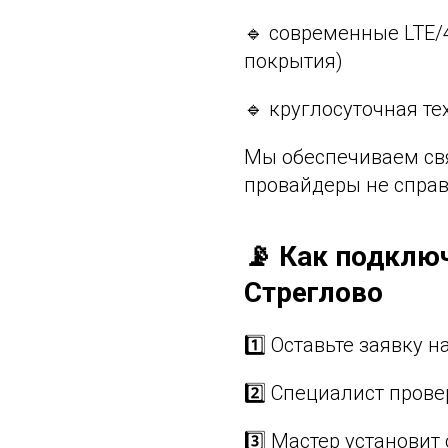
🔹 современные LTE/
покрытия)
🔹 круглосуточная т
Мы обеспечиваем свя
провайдеры не справ
📡 Как подклю
Стреглово
1️⃣ Оставьте заявку н
2️⃣ Специалист пров
3️⃣ Мастер установит