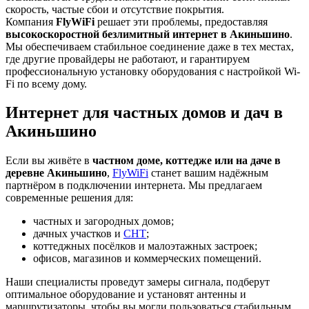
скорость, частые сбои и отсутствие покрытия.
Компания
FlyWiFi
решает эти проблемы, предоставляя
высокоскоростной безлимитный интернет в Акиньшино
.
Мы обеспечиваем стабильное соединение даже в тех местах,
где другие провайдеры не работают, и гарантируем
профессиональную установку оборудования с настройкой Wi-
Fi по всему дому.
Интернет для частных домов и дач в
Акиньшино
Если вы живёте в
частном доме, коттедже или на даче в
деревне Акиньшино
,
FlyWiFi
станет вашим надёжным
партнёром в подключении интернета. Мы предлагаем
современные решения для:
частных и загородных домов;
дачных участков и
СНТ
;
коттеджных посёлков и малоэтажных застроек;
офисов, магазинов и коммерческих помещений.
Наши специалисты проведут замеры сигнала, подберут
оптимальное оборудование и установят антенны и
маршрутизаторы, чтобы вы могли пользоваться стабильным