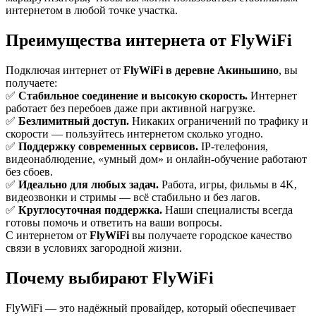
интернетом в любой точке участка.
Преимущества интернета от FlyWiFi
Подключая интернет от
FlyWiFi в деревне Акиньшино
, вы
получаете:
✅
Стабильное соединение и высокую скорость.
Интернет
работает без перебоев даже при активной нагрузке.
✅
Безлимитный доступ.
Никаких ограничений по трафику и
скорости — пользуйтесь интернетом сколько угодно.
✅
Поддержку современных сервисов.
IP-телефония,
видеонаблюдение, «умный дом» и онлайн-обучение работают
без сбоев.
✅
Идеально для любых задач.
Работа, игры, фильмы в 4K,
видеозвонки и стримы — всё стабильно и без лагов.
✅
Круглосуточная поддержка.
Наши специалисты всегда
готовы помочь и ответить на ваши вопросы.
С интернетом от
FlyWiFi
вы получаете городское качество
связи в условиях загородной жизни.
Почему выбирают FlyWiFi
FlyWiFi — это надёжный провайдер, который обеспечивает