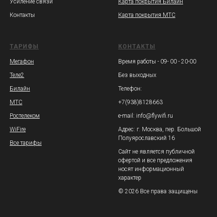
Усиление связи
Карта покрытия Билайн
Контакты
Карта покрытия МТС
ТАРИФЫ
КОНТАКТЫ
Мегафон
Время работы - 09- 00 - 20-00
Теле2
Без выходных
Билайн
Телефон:
МТС
+7(938)8128663
Ростелеком
e-mail: info@flywifi.ru
WiFire
Адрес: г. Москва, пер. Большой
Полуярославский 16
Все тарифы
Сайт не является публичной
офертой и все предложения
носят информационный
характер
© 2026 Все права защищены