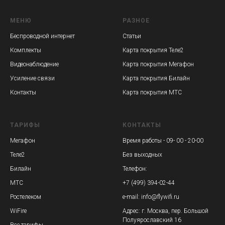
МЕНЮ
РАЗНОЕ
Беспроводной интернет
Статьи
Комплекты
Карта покрытия Теле2
Видеонаблюдение
Карта покрытия Мегафон
Усиление связи
Карта покрытия Билайн
Контакты
Карта покрытия МТС
ТАРИФЫ
КОНТАКТЫ
Мегафон
Время работы - 09- 00 - 20-00
Теле2
Без выходных
Билайн
Телефон:
МТС
+7 (499) 394-02-44
Ростелеком
e-mail: info@flywifi.ru
WiFire
Адрес: г. Москва, пер. Большой
Полуярославский 16
Все тарифы