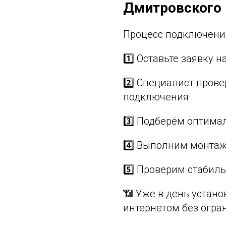
Дмитровского 
Процесс подключения
1️⃣ Оставьте заявку
2️⃣ Специалист пров
подключения
3️⃣ Подберём оптима
4️⃣ Выполним монтаж
5️⃣ Проверим стабиль
📶 Уже в день устан
интернетом без огра