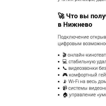
🚀 Что вы полу
в Нижнево
Подключение открыв
цифровым возможно
🎬 онлайн-кинотеа
💻 стабильную уда
📞 видеозвонки бе
🎮 комфортный гей
📡 Wi-Fi на весь до
📹 системы видеон
🏠 управление «у