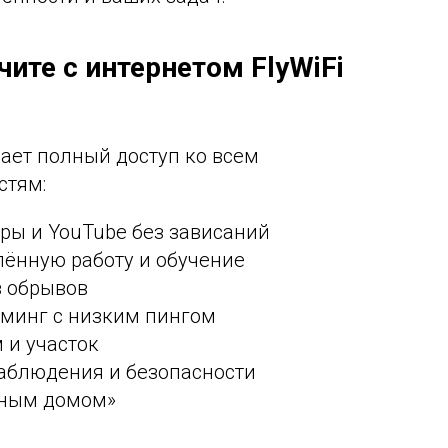
чите с интернетом FlyWiFi
ает полный доступ ко всем
стям:
тры и YouTube без зависаний
лённую работу и обучение
з обрывов
минг с низким пингом
м и участок
аблюдения и безопасности
мным домом»