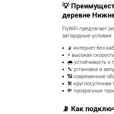
💡 Преимущест
деревне Нижн
FlyWiFi предлагает 
загородные условия:
📡 интернет без ка
⚡ высокая скорост
🌧 устойчивость к
🔧 установка и запу
📶 современное об
🛠 круглосуточная
💸 прозрачные тар
📡 Как подклю