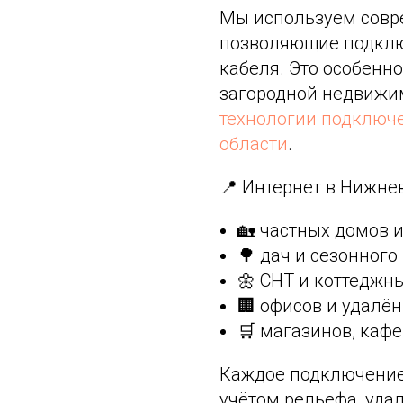
Мы используем совр
позволяющие подклю
кабеля. Это особенно
загородной недвижи
технологии подключ
области
.
📍 Интернет в Нижнев
🏡 частных домов 
🌳 дач и сезонног
🌼 СНТ и коттеджн
🏢 офисов и удалё
🛒 магазинов, кафе
Каждое подключение
учётом рельефа, уда