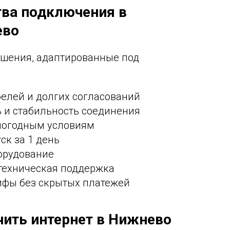
ва подключения в
ево
решения, адаптированные под
белей и долгих согласований
ь и стабильность соединения
 погодным условиям
ск за 1 день
орудование
 техническая поддержка
ифы без скрытых платежей
чить интернет в Нижнево