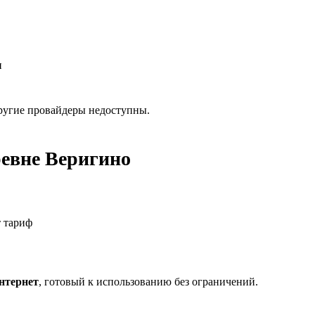
и
 другие провайдеры недоступны.
ревне Веригино
т тариф
нтернет
, готовый к использованию без ограничений.