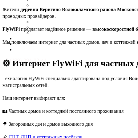
Тверская область
Жители
деревни Веригино Волоколамского района Московс
Тульская область
проводных провайдеров.
Комплекты
Интернет
Усиления GSM сигнала
FlyWiFi
предлагает надёжное решение —
высокоскоростной б
Видеонаблюдение
Видеонаблюдение
Мы подключаем интернет для частных домов, дач и коттеджей
Усиление связи
Контакты
+7 (499) 394-02-44
⚙️ Интернет FlyWiFi для частных 
info@flywifi.ru
Технология FlyWiFi специально адаптирована под условия
Вол
магистральных сетей.
Наш интернет выбирают для:
🏡 Частных домов и коттеджей постоянного проживания
🌳 Загородных дач и домов выходного дня
🌼
СНТ, ДНП и коттеджных посёлков