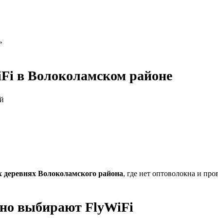
»
Fi в Волоколамском районе
ей
х деревнях Волоколамского района
, где нет оптоволокна и про
ино выбирают FlyWiFi