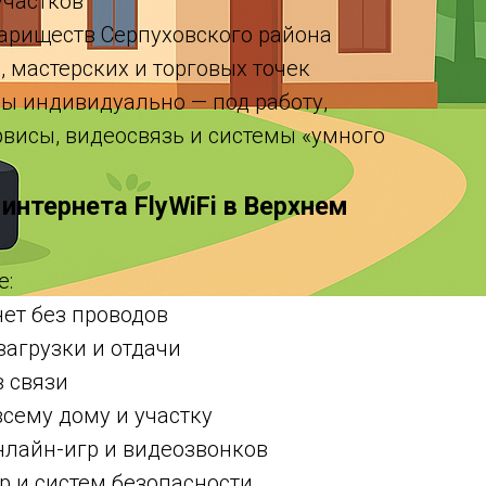
участков
вариществ Серпуховского района
, мастерских и торговых точек
ы индивидуально — под работу,
рвисы, видеосвязь и системы «умного
интернета FlyWiFi в Верхнем
е:
ет без проводов
загрузки и отдачи
в связи
всему дому и участку
нлайн-игр и видеозвонков
р и систем безопасности