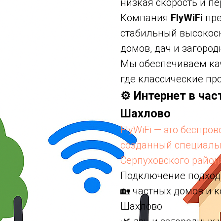
низкая скорость и пе
Компания
FlyWiFi
пре
стабильный высокоск
домов, дач и загоро
Мы обеспечиваем ка
где классические пр
⚙️ Интернет в ча
Шахлово
FlyWiFi — это беспро
созданный специальн
Серпуховского район
Подключение подходи
🏡 частных домов и 
Шахлово