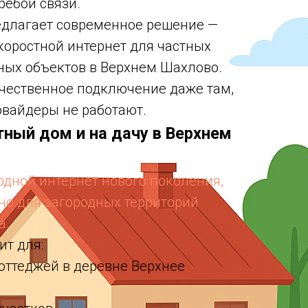
ребои связи.
длагает современное решение —
оростной интернет для частных
дных объектов в Верхнем Шахлово.
чественное подключение даже там,
овайдеры не работают.
стный дом и на дачу в Верхнем
водной интернет нового поколения,
о для загородных территорий
а.
т для:
коттеджей в деревне Верхнее