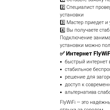
2️⃣ Специалист пров
установки
3️⃣ Мастер приедет и
4️⃣ Вы получаете ста
Подключение занима
установки можно пол
✅ Интернет FlyWi
быстрый интернет 
стабильное беспр
решение для загор
доступ к совреме
альтернатива слаб
FlyWiFi — это надёжн
отдыха за городом.