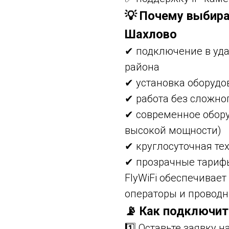
💡 Почему выбира
Шахлово
✔ подключение в уд
района
✔ установка оборудо
✔ работа без сложно
✔ современное обору
высокой мощности)
✔ круглосуточная те
✔ прозрачные тариф
FlyWiFi обеспечивает
операторы и проводн
📡 Как подключит
1️⃣ Оставьте заявку 