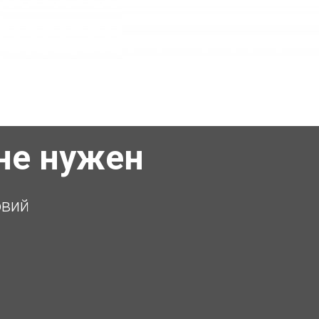
не нужен
овий