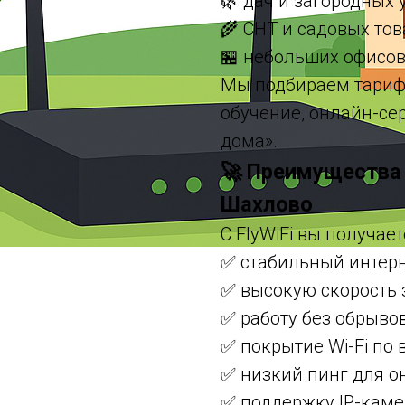
🌿 дач и загородных 
🌾 СНТ и садовых то
🏪 небольших офисов
Мы подбираем тариф
обучение, онлайн-се
дома».
🚀 Преимущества 
Шахлово
С FlyWiFi вы получает
✅ стабильный интерн
✅ высокую скорость 
✅ работу без обрыво
✅ покрытие Wi-Fi по 
✅ низкий пинг для о
✅ поддержку IP-каме