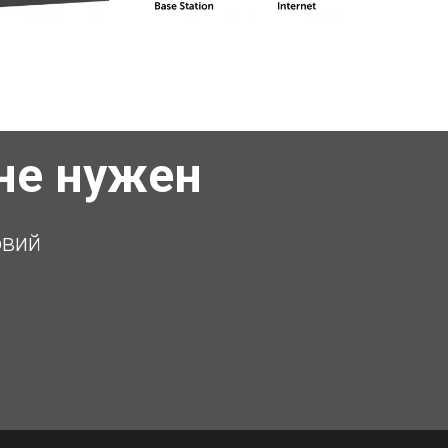
не нужен
овий