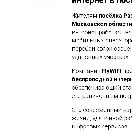
интернет в по
Жителям
посёлка Ра
Московской области
интернет работает н
мобильных операторо
перебои связи особен
удалённых участках.
Компания
FlyWiFi
пре
беспроводной интер
обеспечивающий ста
с ограниченным пок
Это современный вар
жизни, удалённой ра
цифровых сервисов.