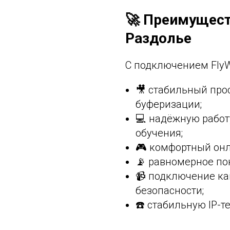
🚀 Преимуществ
Раздолье
С подключением FlyWi
🎥 стабильный про
буферизации;
💻 надёжную работ
обучения;
🎮 комфортный онл
📡 равномерное пок
📹 подключение к
безопасности;
☎️ стабильную IP-