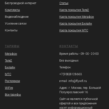
Беспроводной интернет
Статьи
Комплекты
Карта покрытия Теле2
Видеонаблюдение
Карта покрытия Мегафон
Усиление связи
Карта покрытия Билайн
Контакты
Карта покрытия МТС
ТАРИФЫ
КОНТАКТЫ
Мегафон
Время работы - 09- 00 - 20-00
Теле2
Без выходных
Билайн
Телефон:
МТС
+7(938)8128663
Ростелеком
e-mail: info@flywifi.ru
WiFire
Адрес: г. Москва, пер. Большой
Полуярославский 16
Все тарифы
Сайт не является публичной
офертой и все предложения
носят информационный