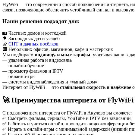
FlyWiFi — это современный способ подключения интернета, и
связи, позволяющие обеспечить устойчивый сигнал и высокую 
Наши решения подходят для:
🏡 Частных домов и коттеджей
🌳 Загородных дач и усадеб
🌼
СНТ и дачных посёлков
🏢 Небольших офисов, магазинов, кафе и мастерских
Мы подбираем
индивидуальные тарифы
, учитывая ваши зада
— удалённая работа и видеосвязь
— онлайн-обучение
— просмотр фильмов и IPTV
— онлайн-игры
— системы видеонаблюдения и «умный дом»
Интернет от FlyWiFi — это
стабильная скорость и надёжное 
🚀 Преимущества интернета от FlyWiFi
С подключением интернета от FlyWiFi в Акулово вы сможете:
✅ Смотреть фильмы, сериалы, YouTube и IPTV без зависаний
✅ Работать и учиться онлайн, проводить видеоконференции бе
✅ Играть в онлайн-игры с минимальной задержкой (низкий пи
✅ Раздать Wi-Fi по всему дому и на участке