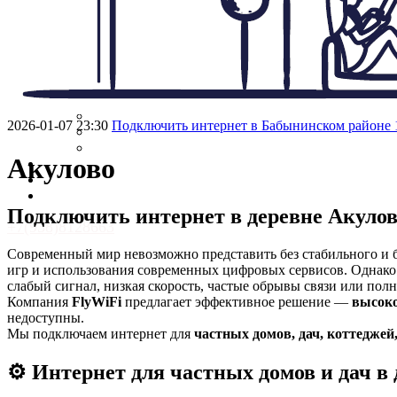
Регионы
Москва и Подмосковье
Калужская область
Владимирская область
Тверская область
Тульская область
Комплекты
Интернет
2026-01-07 23:30
Подключить интернет в Бабынинском районе 
Усиления GSM сигнала
Видеонаблюдение
Акулово
Видеонаблюдение
Усиление связи
Контакты
Подключить интернет в деревне Акуло
+7(938)8128663
info@flywifi.ru
Современный мир невозможно представить без стабильного и б
игр и использования современных цифровых сервисов. Однак
слабый сигнал, низкая скорость, частые обрывы связи или пол
Компания
FlyWiFi
предлагает эффективное решение —
высоко
недоступны.
Мы подключаем интернет для
частных домов, дач, коттеджей
⚙️ Интернет для частных домов и дач в