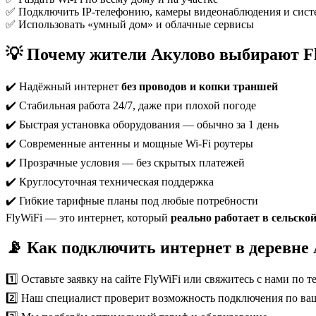
✅ Подключить IP-телефонию, камеры видеонаблюдения и сист
✅ Использовать «умный дом» и облачные сервисы
💡 Почему жители Акулово выбирают F
✔️ Надёжный интернет
без проводов и копки траншей
✔️ Стабильная работа 24/7, даже при плохой погоде
✔️ Быстрая установка оборудования — обычно за 1 день
✔️ Современные антенны и мощные Wi-Fi роутеры
✔️ Прозрачные условия — без скрытых платежей
✔️ Круглосуточная техническая поддержка
✔️ Гибкие тарифные планы под любые потребности
FlyWiFi — это интернет, который
реально работает в сельско
📡 Как подключить интернет в деревне
1️⃣ Оставьте заявку на сайте FlyWiFi или свяжитесь с нами по 
2️⃣ Наш специалист проверит возможность подключения по ва