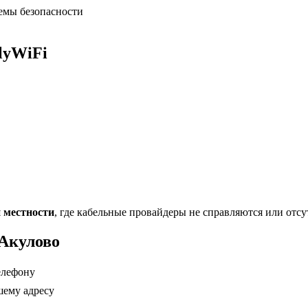
емы безопасности
lyWiFi
й местности
, где кабельные провайдеры не справляются или отсу
 Акулово
телефону
шему адресу