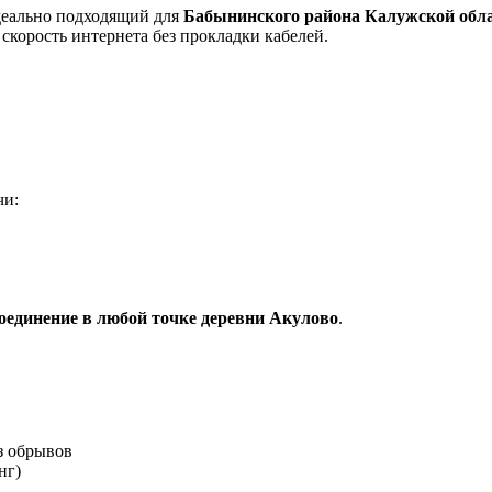
деально подходящий для
Бабынинского района Калужской обл
скорость интернета без прокладки кабелей.
чи:
соединение в любой точке деревни Акулово
.
з обрывов
нг)