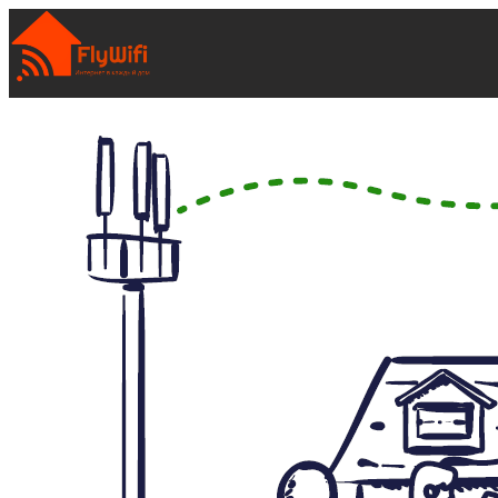
Беспроводной интернет
Интернет на дачу
Интернет в частный дом
Интернет в деревню
Интернет в коттедж
Интернет в загородный дом
Интернет в СНТ
Интернет в офисе
Интернет для юр.лиц
Интернет дома
Интернет Москва
Тарифы
Мегафон
Теле2
Билайн
МТС
Ростелеком
WiFire
Все тарифы