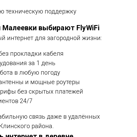
ую техническую поддержку
 Малеевки выбирают FlyWiFi
ый интернет для загородной жизни:
без прокладки кабеля
удования за 1 день
абота в любую погоду
антенны и мощные роутеры
арифы без скрытых платежей
иентов 24/7
абильную связь даже в удалённых
Клинского района.
ь интернет в деревне