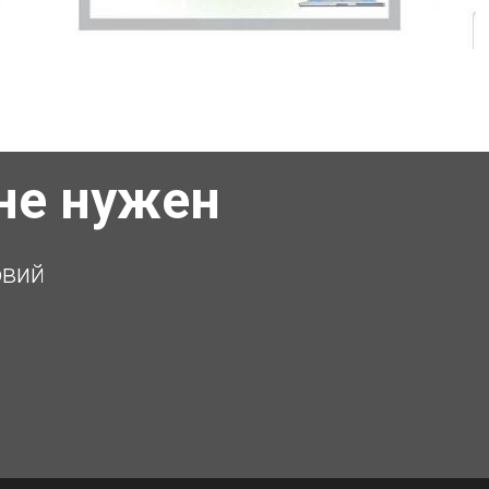
не нужен
овий