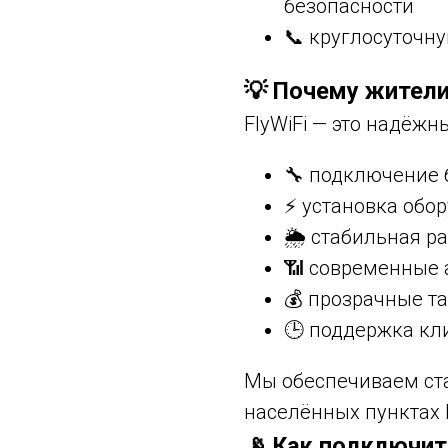
безопасности
📞 круглосуточн
💡 Почему жители
FlyWiFi — это надёжн
🔧 подключение 
⚡ установка обор
🌦 стабильная р
📶 современные 
💰 прозрачные т
🕒 поддержка кл
Мы обеспечиваем ст
населённых пунктах 
📡 Как подключит