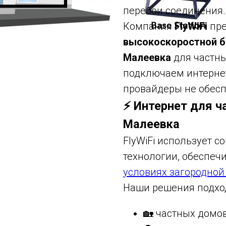
перебои соединения.
Компания
FlyWiFi
пре
высокоскоростной б
Малеевка
для частны
подключаем интернет
провайдеры не обесп
⚡ Интернет для ч
Малеевка
FlyWiFi использует 
технологии, обеспе
условиях загородной
Наши решения подход
🏡 частных домо