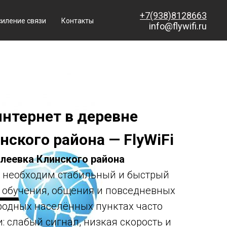
+7(938)8128663
силение связи
Контакты
info@flywifi.ru
нтернет в деревне
ского района — FlyWiFi
леевка Клинского района
необходим стабильный и быстрый
, обучения, общения и повседневных
ородных населённых пунктах часто
: слабый сигнал, низкая скорость и