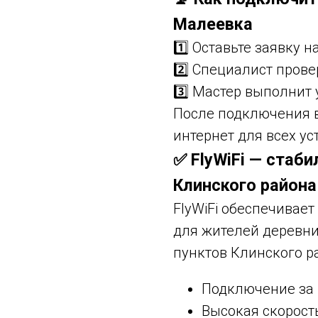
Малеевка
1️⃣ Оставьте заявку 
2️⃣ Специалист пров
3️⃣ Мастер выполнит
После подключения 
интернет для всех ус
✅ FlyWiFi — стаб
Клинского района
FlyWiFi обеспечивае
для жителей деревни
пунктов Клинского р
Подключение за 
Высокая скорост