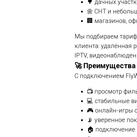
🌳 дачных участ
🌼 СНТ и неболь
🏢 магазинов, оф
Мы подбираем тариф
клиента: удалённая р
IPTV, видеонаблюден
🚀 Преимущества 
С подключением FlyWi
📺 просмотр фил
💻 стабильные в
🎮 онлайн-игры 
📡 уверенное пок
🏠 подключение 