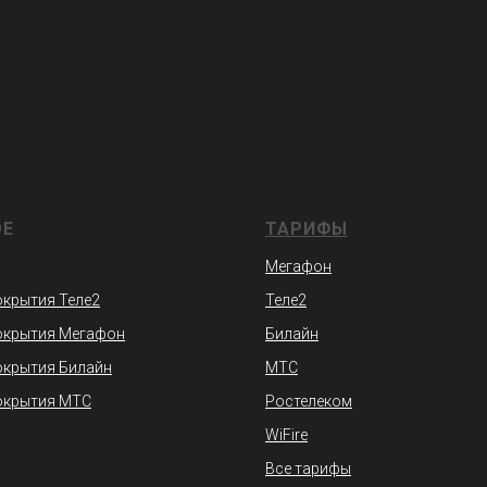
ОЕ
ТАРИФЫ
Мегафон
окрытия Теле2
Теле2
окрытия Мегафон
Билайн
окрытия Билайн
МТС
окрытия МТС
Ростелеком
WiFire
Все тарифы