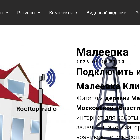
фы
Регионы
Комплекты
Видеонаблюдение
У
Малеевка
2026-05-26 23:29
Подключить и
Малеевка Клин
Жителям
деревни Ма
Московской области
интернет для работы
задач. Однако в заг
возникают сложности