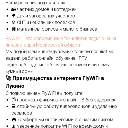
Наши решения подходят для:
🏡 частных домов и коттеджей
🌳 дач и загородных участков
🌼 СНТ и небольших посёлков
🏢 магазинов, офисов и малого бизнеса
FlyWiFi — это современные технологии подключения
интернета для Московской области
.
Мы подбираем индивидуальные тарифы под любые
задачи: работа онлайн, обучение, IPTV,
видеонаблюдение, облачные сервисы и системы
«умный дом».
🚀 Преимущества интернета FlyWiFi в
Лукино
С подключением FlyWiFi вы получите:
📺 просмотр фильмов и онлайн-ТВ без задержек
💻 стабильную работу видеозвонков и удалённых
сервисов
🎮 комфортный онлайн-гейминг с низким пингом
📡 уверенное покрытие Wi-Fi по всему дому и