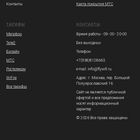
Контакты
Карта покрытия МТС
ТАРИФЫ
КОНТАКТЫ
Мегафон
Время работы - 09- 00 - 20-00
Теле2
Без выходных
Билайн
Телефон:
МТС
+7(938)8128663
Ростелеком
e-mail: info@flywifi.ru
WiFire
Адрес: г. Москва, пер. Большой
Полуярославский 16
Все тарифы
Сайт не является публичной
офертой и все предложения
носят информационный
характер
© 2026 Все права защищены