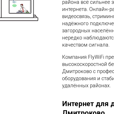
района всё сильнее з
интернета. Онлайн-р
видеосвязь, стримин
надёжного подключен
загородных населённ
нередко наблюдаютс
качеством сигнала.
Компания FlyWiFi пр
высокоскоростной бе
Дмитроково с профе
оборудования и ста
удалённых районах.
Интернет для 
Дмитроково