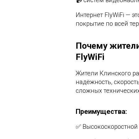
📹 систем видеонабл
Интернет FlyWiFi — э
покрытие по всей тер
Почему жител
FlyWiFi
Жители Клинского ра
надёжность, скорост
сложных технических
Преимущества:
✅ Высокоскоростной 