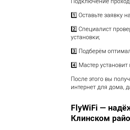
Подключение проходи
1️⃣ Оставьте заявку 
2️⃣ Специалист прове
установки;
3️⃣ Подберём оптима
4️⃣ Мастер установит
После этого вы полу
интернет для дома, д
FlyWiFi — надё
Клинском рай