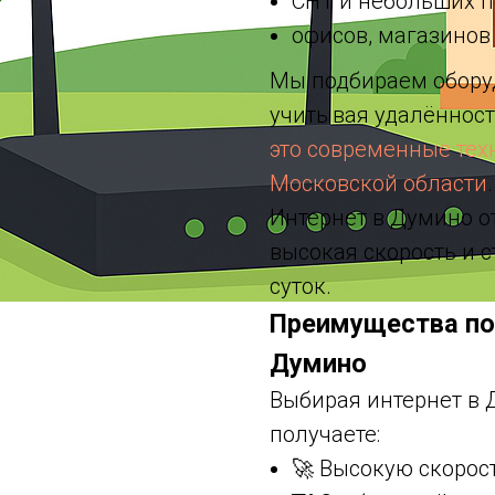
СНТ и небольших 
офисов, магазинов
Мы подбираем обору
учитывая удалённост
это современные тех
Московской области
.
Интернет в Думино от
высокая скорость и 
суток.
Преимущества под
Думино
Выбирая интернет в Д
получаете:
🚀 Высокую скорос