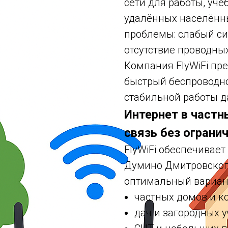
сети для работы, уче
удалённых населённы
проблемы: слабый си
отсутствие проводны
Компания FlyWiFi пр
быстрый беспроводно
стабильной работы д
Интернет в частн
связь без ограни
FlyWiFi обеспечивае
Думино Дмитровского
оптимальный вариант
частных домов и к
дач и загородных 