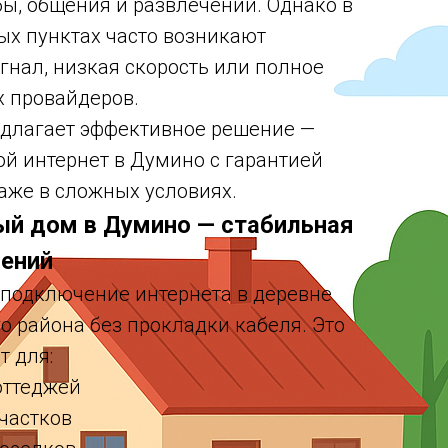
бы, общения и развлечений. Однако в
х пунктах часто возникают
гнал, низкая скорость или полное
х провайдеров.
едлагает эффективное решение —
й интернет в Думино с гарантией
аже в сложных условиях.
ый дом в Думино — стабильная
чений
т подключение интернета в деревне
 района без прокладки кабеля. Это
 для:
оттеджей
участков