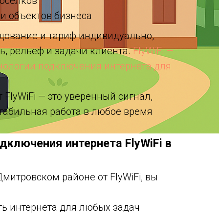
поселков
 и объектов бизнеса
дование и тариф индивидуально,
ь, рельеф и задачи клиента.
FlyWiFi —
нологии подключения интернета для
 FlyWiFi — это уверенный сигнал,
стабильная работа в любое время
ключения интернета FlyWiFi в
митровском районе от FlyWiFi, вы
ть интернета для любых задач