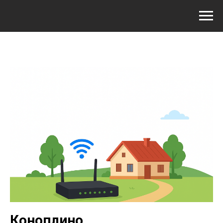
Коноплино