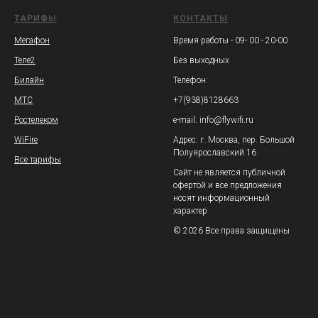
ТАРИФЫ
КОНТАКТЫ
Мегафон
Время работы - 09- 00 - 20-00
Теле2
Без выходных
Билайн
Телефон:
МТС
+7(938)8128663
Ростелеком
e-mail: info@flywifi.ru
WiFire
Адрес: г. Москва, пер. Большой
Полуярославский 16
Все тарифы
Сайт не является публичной
офертой и все предложения
носят информационный
характер
© 2026 Все права защищены