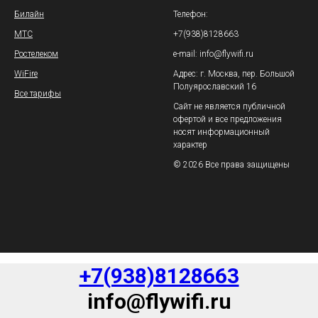
Билайн
Телефон:
МТС
+7(938)8128663
Ростелеком
e-mail: info@flywifi.ru
WiFire
Адрес: г. Москва, пер. Большой
Полуярославский 16
Все тарифы
Сайт не является публичной
офертой и все предложения
носят информационный
характер
© 2026 Все права защищены
+7(938)8128663
info@flywifi.ru